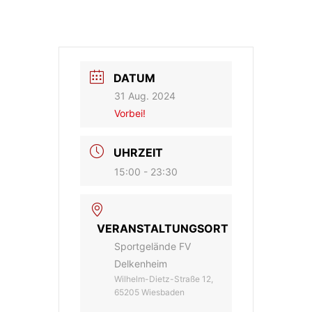
DATUM
31 Aug. 2024
Vorbei!
UHRZEIT
15:00 - 23:30
VERANSTALTUNGSORT
Sportgelände FV
Delkenheim
Wilhelm-Dietz-Straße 12,
65205 Wiesbaden